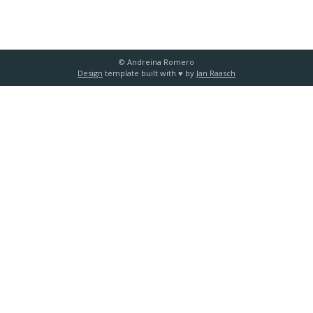
© Andreina Romero
Design
template built with ♥️ by
Jan Raasch