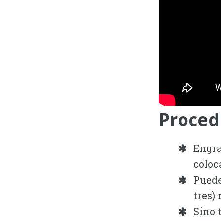
Proced
Engra
coloc
Puede
tres)
Sino 