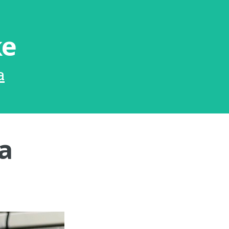
ke
a
a