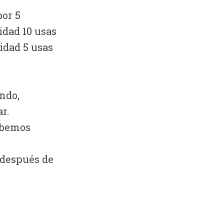
por 5
idad 10 usas
cidad 5 usas
ando,
r.
ebemos
 después de