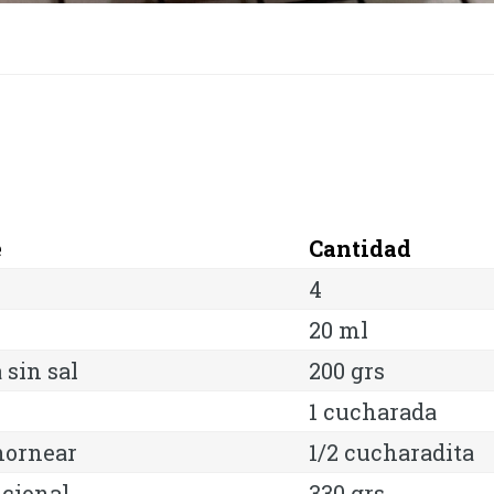
e
Cantidad
4
20 ml
 sin sal
200 grs
1 cucharada
hornear
1/2 cucharadita
icional
330 grs