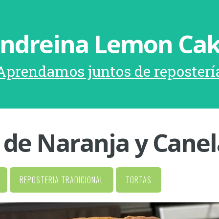
ndreina Lemon Ca
Aprendamos juntos de reposterí
 de Naranja y Canel
REPOSTERIA TRADICIONAL
TORTAS