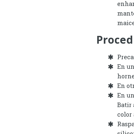
enhar
mante
maice
Proced
Preca
En un
horne
En ot
En un
Batir
color
Raspa
silic