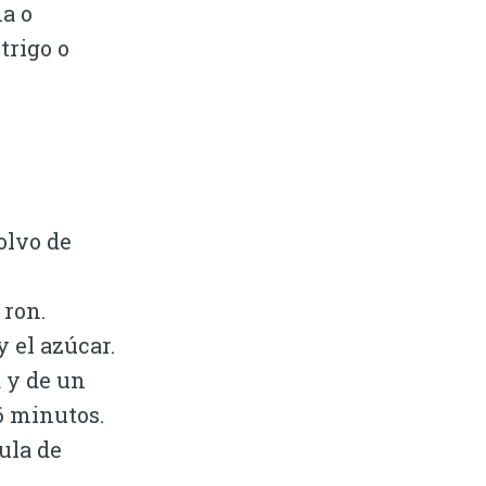
a o
trigo o
olvo de
 ron.
 el azúcar.
 y de un
6 minutos.
ula de