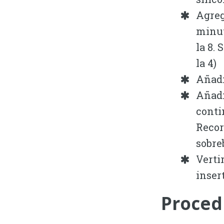
Agrega
minut
la 8.
la 4)
Añadi
Añadi
conti
Recor
sobreb
Verti
inser
Proced