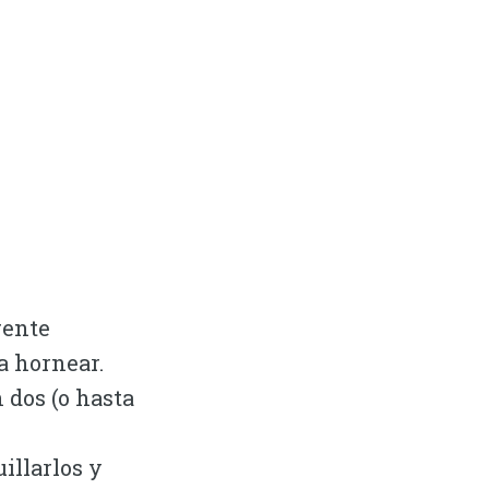
rente
a hornear.
 dos (o hasta
illarlos y