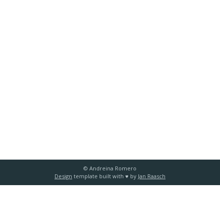
© Andreina Romero
Design
template built with ♥️ by
Jan Raasch