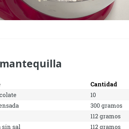
mantequilla
e
Cantidad
colate
10
ensada
300 gramos
112 gramos
 sin sal
112 gramos