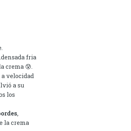
.
ndensada fria
la crema 😰.
 a velocidad
lvió a su
os los
bordes
,
e la crema