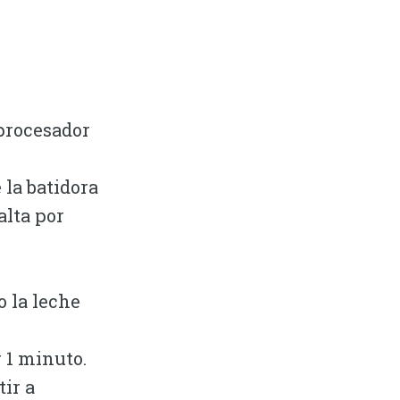
 procesador
 la batidora
alta por
o la leche
r 1 minuto.
tir a