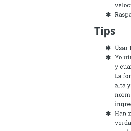
veloc
Raspa
Tips
Usar 
Yo ut
y cua
La fo
alta 
norma
ingre
Han n
verda