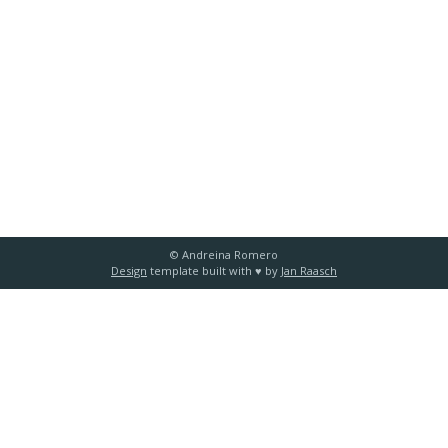
© Andreina Romero
Design
template built with ♥️ by
Jan Raasch